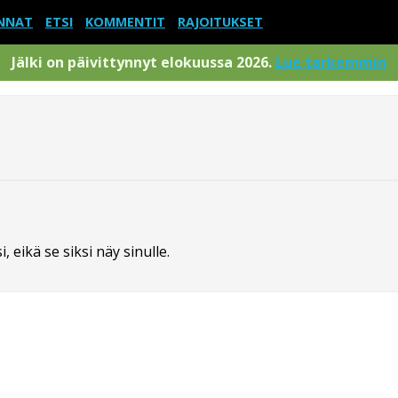
NNAT
ETSI
KOMMENTIT
RAJOITUKSET
Jälki on päivittynnyt elokuussa 2026.
Lue tarkemmin
 eikä se siksi näy sinulle.