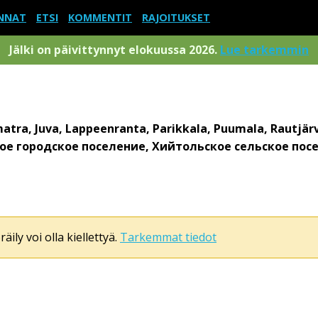
NNAT
ETSI
KOMMENTIT
RAJOITUKSET
Jälki on päivittynnyt elokuussa 2026.
Lue tarkemmin
atra, Juva, Lappeenranta, Parikkala, Puumala, Rautjärvi
ое городское поселение, Хийтольское сельское пос
äily voi olla kiellettyä.
Tarkemmat tiedot