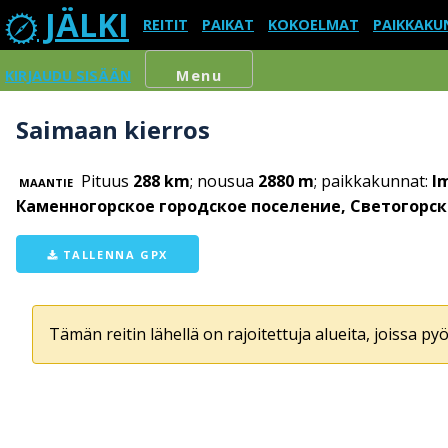
JÄLKI
REITIT
PAIKAT
KOKOELMAT
PAIKKAKU
KIRJAUDU SISÄÄN
Menu
Saimaan kierros
Pituus
288 km
; nousua
2880 m
; paikkakunnat:
Im
MAANTIE
Каменногорское городское поселение, Светогорск
TALLENNA GPX
Tämän reitin lähellä on rajoitettuja alueita, joissa pyör