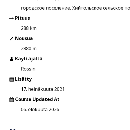
городское поселение, Хийтольское сельское п
Pituus
288 km
Nousua
2880 m
Käyttäjältä
Rossin
Lisätty
17. heinäkuuta 2021
Course Updated At
06. elokuuta 2026