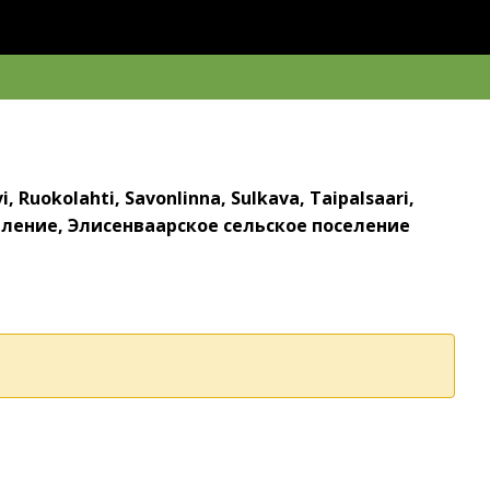
, Ruokolahti, Savonlinna, Sulkava, Taipalsaari,
еление, Элисенваарское сельское поселение