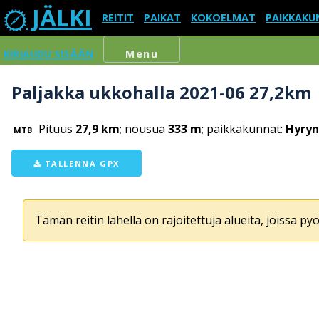
JÄLKI
REITIT
PAIKAT
KOKOELMAT
PAIKKAKU
KIRJAUDU SISÄÄN
Menu
Paljakka ukkohalla 2021-06 27,2km
Pituus
27,9 km
; nousua
333 m
; paikkakunnat:
Hyryn
MTB
TALLENNA GPX
Tämän reitin lähellä on rajoitettuja alueita, joissa pyör