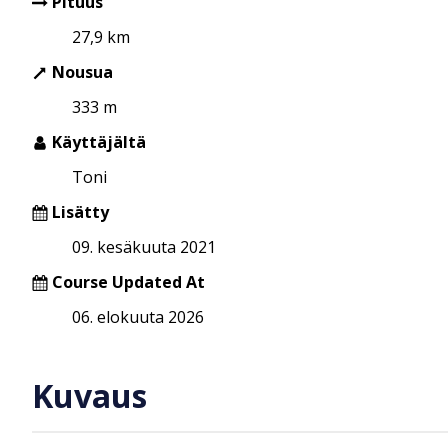
Pituus
27,9 km
Nousua
333 m
Käyttäjältä
Toni
Lisätty
09. kesäkuuta 2021
Course Updated At
06. elokuuta 2026
Kuvaus