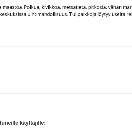
sta maastoa. Polkua, kivikkoa, metsätietä, pitkosia, vähän mär
uksissa uintimahdollisuus. Tulipaikkoja löytyy useita reit
neille käyttäjille: