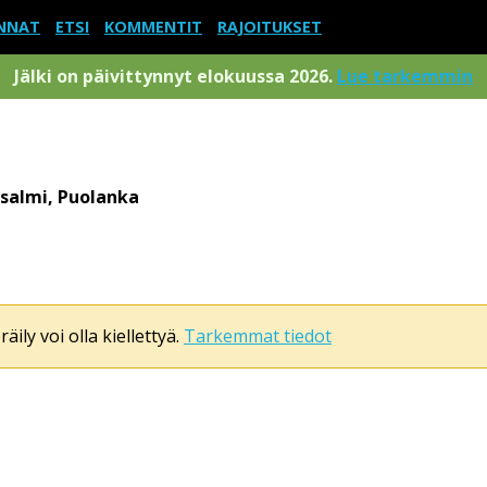
NNAT
ETSI
KOMMENTIT
RAJOITUKSET
Jälki on päivittynnyt elokuussa 2026.
Lue tarkemmin
salmi, Puolanka
äily voi olla kiellettyä.
Tarkemmat tiedot