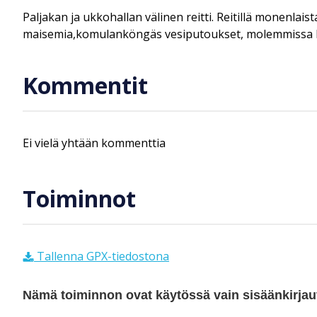
Paljakan ja ukkohallan välinen reitti. Reitillä monenlai
maisemia,komulanköngäs vesiputoukset, molemmissa kesk
Kommentit
Ei vielä yhtään kommenttia
Toiminnot
Tallenna GPX-tiedostona
Nämä toiminnon ovat käytössä vain sisäänkirjautu