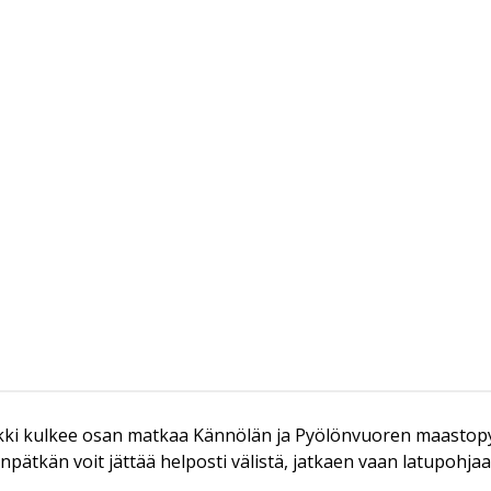
nkki kulkee osan matkaa Kännölän ja Pyölönvuoren maastopyör
onpätkän voit jättää helposti välistä, jatkaen vaan latupohjaa