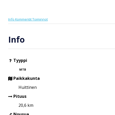
Info
Kommentit
Toiminnot
Info
Tyyppi
MTB
Paikkakunta
Huittinen
Pituus
20,6 km
Nousua