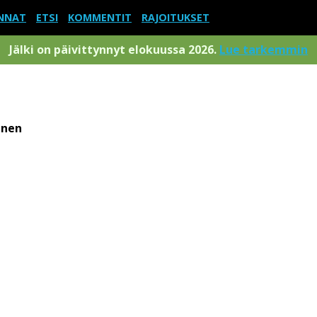
NNAT
ETSI
KOMMENTIT
RAJOITUKSET
Jälki on päivittynnyt elokuussa 2026.
Lue tarkemmin
inen