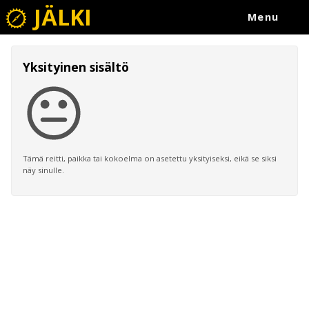
JÄLKI
Menu
Yksityinen sisältö
Tämä reitti, paikka tai kokoelma on asetettu yksityiseksi, eikä se siksi
näy sinulle.