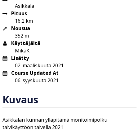
Asikkala
Pituus
16,2 km
Nousua
352 m
Käyttäjältä
MikaK
Lisätty
02. maaliskuuta 2021
Course Updated At
06. syyskuuta 2021
Kuvaus
Asikkalan kunnan ylläpitämä monitoimipolku
talvikäyttöön talvella 2021