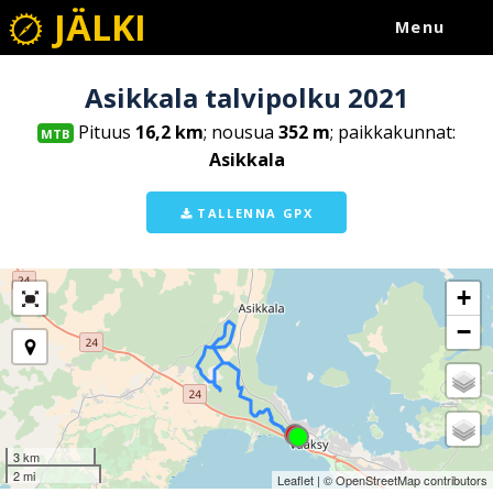
JÄLKI
Menu
Asikkala talvipolku 2021
Pituus
16,2 km
; nousua
352 m
; paikkakunnat:
MTB
Asikkala
TALLENNA GPX
+
−
3 km
2 mi
Leaflet
| ©
OpenStreetMap
contributors