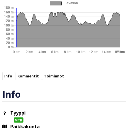
Info
Kommentit
Toiminnot
Info
Tyyppi
MTB
Paikkakunta