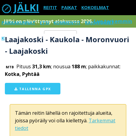
JÄLKI
REITIT
PAIKAT
KOKOELMAT
Jälki on päivittynnyt elokuussa 2026.
Lue tarkemmin
PAIKKAKUNNAT
ETSI
KOMMENTIT
RAJOITUKSET
Laajakoski - Kaukola - Moronvuori
KIRJAUDU SISÄÄN
Menu
- Laajakoski
Pituus
31,3 km
; nousua
188 m
; paikkakunnat:
MTB
Kotka, Pyhtää
TALLENNA GPX
Tämän reitin lähellä on rajoitettuja alueita,
joissa pyöräily voi olla kiellettyä.
Tarkemmat
tiedot