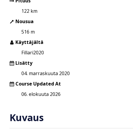
Pituus
122 km
Nousua
516 m
Käyttäjältä
Fillari2020
Lisätty
04. marraskuuta 2020
Course Updated At
06. elokuuta 2026
Kuvaus