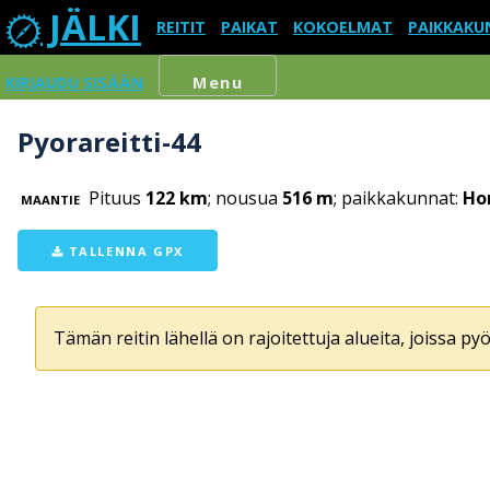
JÄLKI
REITIT
PAIKAT
KOKOELMAT
PAIKKAKU
KIRJAUDU SISÄÄN
Menu
Pyorareitti-44
Pituus
122 km
; nousua
516 m
; paikkakunnat:
Hon
MAANTIE
TALLENNA GPX
Tämän reitin lähellä on rajoitettuja alueita, joissa pyör