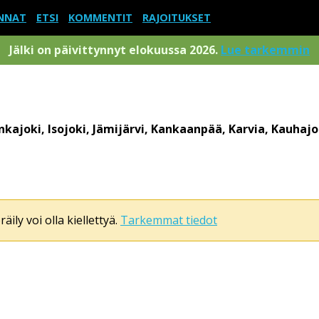
NNAT
ETSI
KOMMENTIT
RAJOITUKSET
Jälki on päivittynnyt elokuussa 2026.
Lue tarkemmin
kajoki, Isojoki, Jämijärvi, Kankaanpää, Karvia, Kauhaj
äily voi olla kiellettyä.
Tarkemmat tiedot