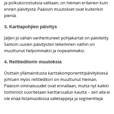
ja polkukorostuksia valitaan, on hieman erilainen kuin
ennen päivitystä. Pääosin muutokset ovat kuitenkin
pieniä.
3. Karttapohjien päivitys
Jäljen jo vähän vanhentuneet pohjakartat on päivitetty.
Samoin uusien päivitysten tekeminen näihin on
muuttunut helpommaksi ja nopeammaksi.
4. Reittieditorin muutoksia
Osittain yllämainitusta karttakomponenttipäivityksesä
johtuen myös reittieditori on muuttunut hieman.
Pääosin ominaisuudet ovat ennallaan, mutta nyt kaikki
toiminnot suoritetaan karttaruudun kautta – sen alla ei
ole enää listamuodossa välietappeja ja segmenttejä.