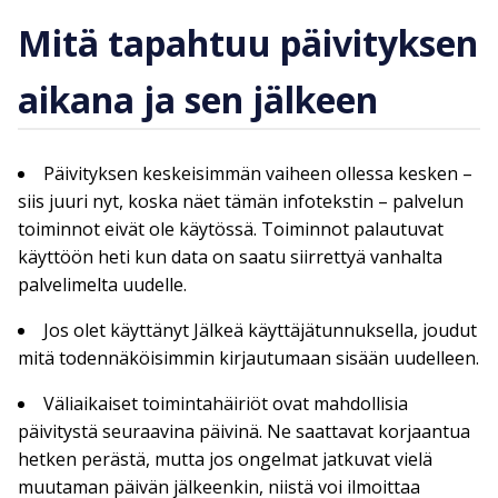
Mitä tapahtuu päivityksen
aikana ja sen jälkeen
Päivityksen keskeisimmän vaiheen ollessa kesken –
siis juuri nyt, koska näet tämän infotekstin – palvelun
toiminnot eivät ole käytössä. Toiminnot palautuvat
käyttöön heti kun data on saatu siirrettyä vanhalta
palvelimelta uudelle.
Jos olet käyttänyt Jälkeä käyttäjätunnuksella, joudut
mitä todennäköisimmin kirjautumaan sisään uudelleen.
Väliaikaiset toimintahäiriöt ovat mahdollisia
päivitystä seuraavina päivinä. Ne saattavat korjaantua
hetken perästä, mutta jos ongelmat jatkuvat vielä
muutaman päivän jälkeenkin, niistä voi ilmoittaa