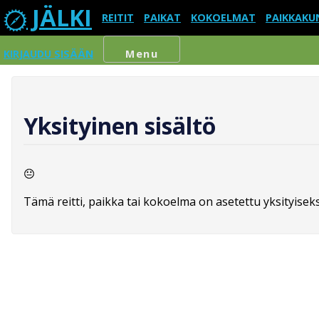
JÄLKI
REITIT
PAIKAT
KOKOELMAT
PAIKKAKU
KIRJAUDU SISÄÄN
Menu
Yksityinen sisältö
Tämä reitti, paikka tai kokoelma on asetettu yksityiseksi,