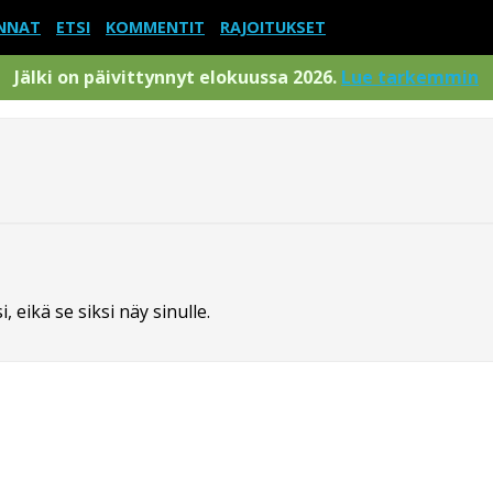
NNAT
ETSI
KOMMENTIT
RAJOITUKSET
Jälki on päivittynnyt elokuussa 2026.
Lue tarkemmin
 eikä se siksi näy sinulle.