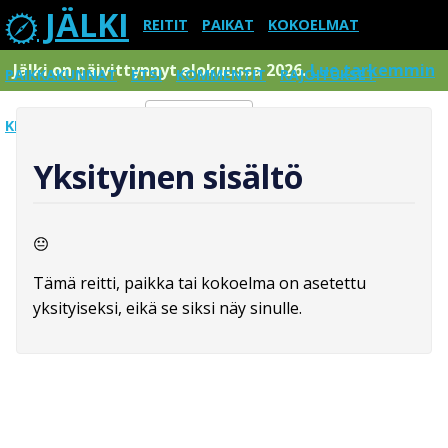
JÄLKI
REITIT
PAIKAT
KOKOELMAT
Jälki on päivittynnyt elokuussa 2026.
Lue tarkemmin
PAIKKAKUNNAT
ETSI
KOMMENTIT
RAJOITUKSET
KIRJAUDU SISÄÄN
Menu
Yksityinen sisältö
Tämä reitti, paikka tai kokoelma on asetettu
yksityiseksi, eikä se siksi näy sinulle.