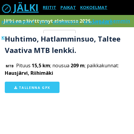
JÄLKI
REITIT
PAIKAT
KOKOELMAT
Jälki on päivittynnyt elokuussa 2026.
Lue tarkemmin
PAIKKAKUNNAT
ETSI
KOMMENTIT
RAJOITUKSET
Huhtimo, Hatlamminsuo, Taltee
KIRJAUDU SISÄÄN
Menu
Vaativa MTB lenkki.
Pituus
15,5 km
; nousua
209 m
; paikkakunnat:
MTB
Hausjärvi, Riihimäki
TALLENNA GPX