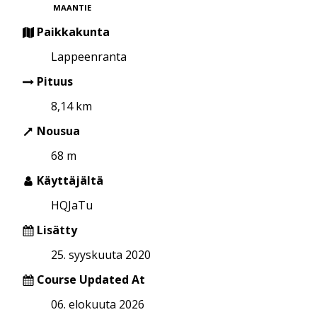
MAANTIE
Paikkakunta
Lappeenranta
Pituus
8,14 km
Nousua
68 m
Käyttäjältä
HQJaTu
Lisätty
25. syyskuuta 2020
Course Updated At
06. elokuuta 2026