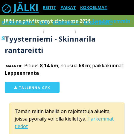
JÄLKI
REITIT
PAIKAT
KOKOELMAT
Jälki on päivittynnyt elokuussa 2026.
Lue tarkemmin
PAIKKAKUNNAT
ETSI
KOMMENTIT
RAJOITUKSET
Tyysterniemi - Skinnarila
KIRJAUDU SISÄÄN
Menu
rantareitti
Pituus
8,14 km
; nousua
68 m
; paikkakunnat:
MAANTIE
Lappeenranta
TALLENNA GPX
Tämän reitin lähellä on rajoitettuja alueita,
joissa pyöräily voi olla kiellettyä.
Tarkemmat
tiedot