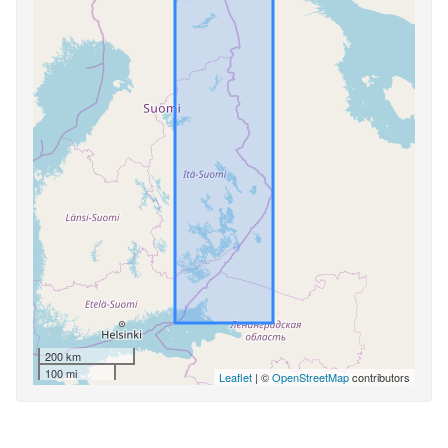
200 km
100 mi
Leaflet
| ©
OpenStreetMap
contributors