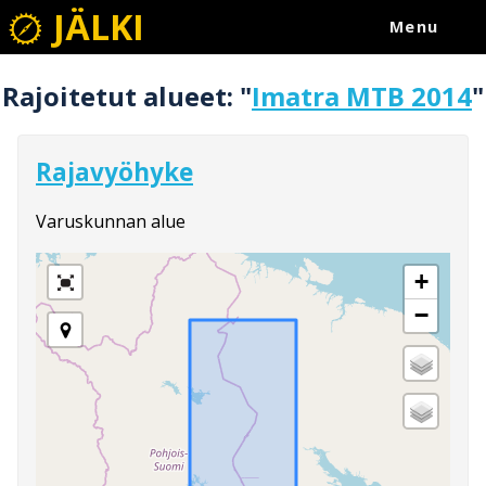
JÄLKI
Menu
Rajoitetut alueet: "
Imatra MTB 2014
"
Rajavyöhyke
Varuskunnan alue
+
−