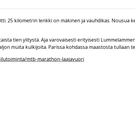
. 25 kilometrin lenkki on mäkinen ja vauhdikas. Nousua ker
taista tien ylitystä. Aja varovaisesti erityisesti Lummelamme
paljon muita kulkijoita. Parissa kohdassa maastosta tullaan te
pailutoiminta/mtb-marathon-laajavuori