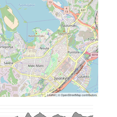
Leaflet
| ©
OpenStreetMap
contributors