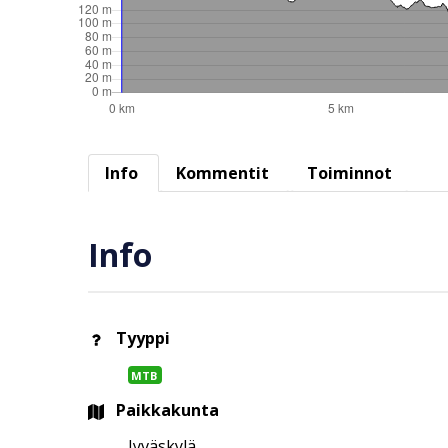
Info
Kommentit
Toiminnot
Info
Tyyppi
MTB
Paikkakunta
Jyväskylä