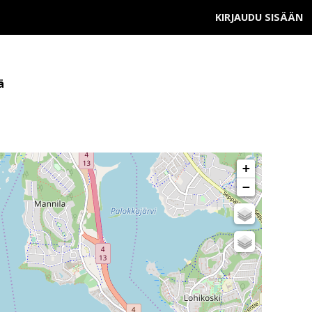
KIRJAUDU SISÄÄN
ä
+
−