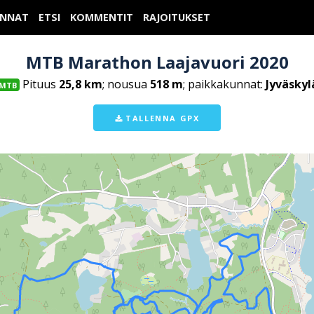
UNNAT
ETSI
KOMMENTIT
RAJOITUKSET
MTB Marathon Laajavuori 2020
Pituus
25,8 km
; nousua
518 m
; paikkakunnat:
Jyväskyl
MTB
TALLENNA GPX