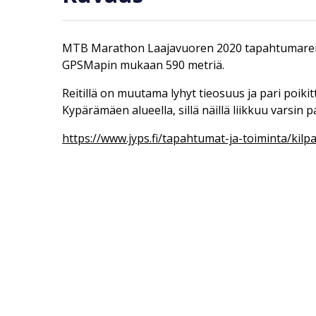
MTB Marathon Laajavuoren 2020 tapahtumareitti
GPSMapin mukaan 590 metriä.
Reitillä on muutama lyhyt tieosuus ja pari poikit
Kypärämäen alueella, sillä näillä liikkuu varsin 
https://www.jyps.fi/tapahtumat-ja-toiminta/kil