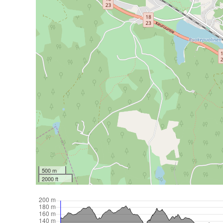
500 m
2000 ft