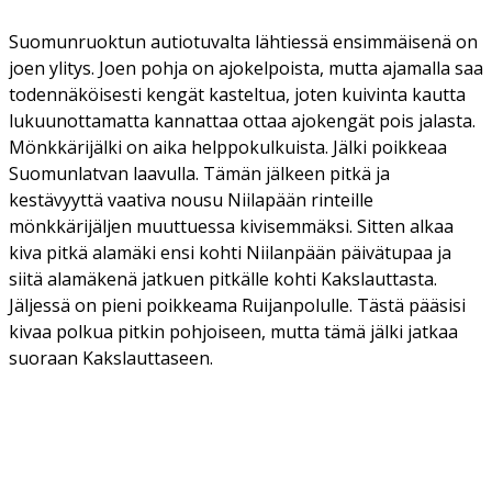
Suomunruoktun autiotuvalta lähtiessä ensimmäisenä on
joen ylitys. Joen pohja on ajokelpoista, mutta ajamalla saa
todennäköisesti kengät kasteltua, joten kuivinta kautta
lukuunottamatta kannattaa ottaa ajokengät pois jalasta.
Mönkkärijälki on aika helppokulkuista. Jälki poikkeaa
Suomunlatvan laavulla. Tämän jälkeen pitkä ja
kestävyyttä vaativa nousu Niilapään rinteille
mönkkärijäljen muuttuessa kivisemmäksi. Sitten alkaa
kiva pitkä alamäki ensi kohti Niilanpään päivätupaa ja
siitä alamäkenä jatkuen pitkälle kohti Kakslauttasta.
Jäljessä on pieni poikkeama Ruijanpolulle. Tästä pääsisi
kivaa polkua pitkin pohjoiseen, mutta tämä jälki jatkaa
suoraan Kakslauttaseen.