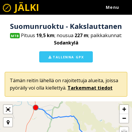
JÄLKI
Menu
Suomunruoktu - Kakslauttanen
Pituus
19,5 km
; nousua
227 m
; paikkakunnat:
MTB
Sodankylä
TALLENNA GPX
Tämän reitin lähellä on rajoitettuja alueita, joissa
pyöräily voi olla kiellettyä.
Tarkemmat tiedot
+
−