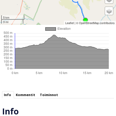
5 km
3 mi
Leaflet
| ©
OpenStreetMap
contributors
Info
Kommentit
Toiminnot
Info