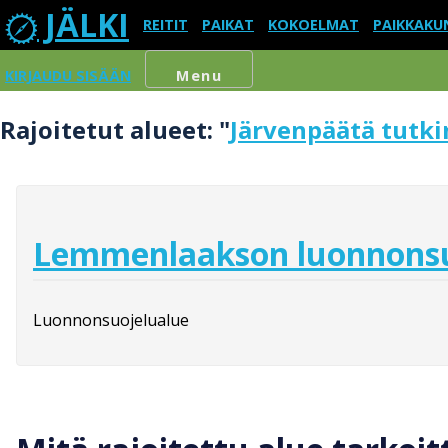
JÄLKI
REITIT
PAIKAT
KOKOELMAT
PAIKKAKU
KIRJAUDU SISÄÄN
Menu
Rajoitetut alueet: "
Järvenpäätä tutk
Lemmenlaakson luonnonsu
Luonnonsuojelualue