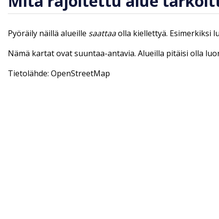
Mitä rajoitettu alue tarkoit
Pyöräily näillä alueille
saattaa
olla kiellettyä. Esimerkiksi 
Nämä kartat ovat suuntaa-antavia. Alueilla pitäisi olla lu
Tietolähde: OpenStreetMap