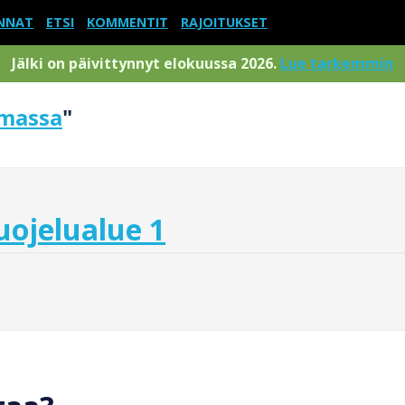
NNAT
ETSI
KOMMENTIT
RAJOITUKSET
Jälki on päivittynnyt elokuussa 2026.
Lue tarkemmin
imassa
"
ojelualue 1