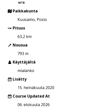
MTB
Paikkakunta
Kuusamo, Posio
Pituus
63,2 km
Nousua
793 m
Käyttäjältä
mialanko
Lisätty
15. heinäkuuta 2020
Course Updated At
06. elokuuta 2026