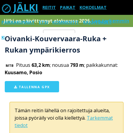
JÄLKI
REITIT
PAIKAT
KOKOELMAT
Jälki on päivittynnyt elokuussa 2026.
Lue tarkemmin
PAIKKAKUNNAT
ETSI
KOMMENTIT
RAJOITUKSET
Oivanki-Kouvervaara-Ruka +
KIRJAUDU SISÄÄN
Menu
Rukan ympärikierros
Pituus
63,2 km
; nousua
793 m
; paikkakunnat:
MTB
Kuusamo, Posio
TALLENNA GPX
Tämän reitin lähellä on rajoitettuja alueita,
joissa pyöräily voi olla kiellettyä.
Tarkemmat
tiedot