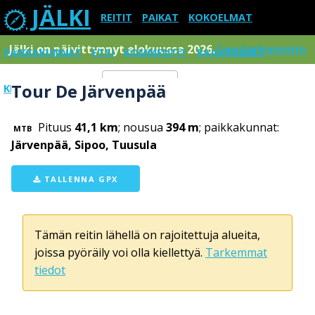
JÄLKI
REITIT
PAIKAT
KOKOELMAT
Jälki on päivittynnyt elokuussa 2026.
Lue tarkemmin
PAIKKAKUNNAT
ETSI
KOMMENTIT
RAJOITUKSET
Tour De Järvenpää
KIRJAUDU SISÄÄN
Menu
Pituus
41,1 km
; nousua
394 m
; paikkakunnat:
MTB
Järvenpää, Sipoo, Tuusula
TALLENNA GPX
Tämän reitin lähellä on rajoitettuja alueita,
joissa pyöräily voi olla kiellettyä.
Tarkemmat
tiedot