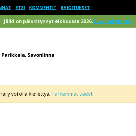
NNAT
ETSI
KOMMENTIT
RAJOITUKSET
Jälki on päivittynnyt elokuussa 2026.
Lue tarkemmin
, Parikkala, Savonlinna
äily voi olla kiellettyä.
Tarkemmat tiedot