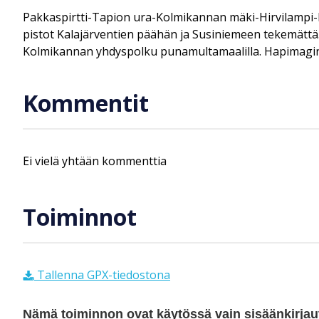
Pakkaspirtti-Tapion ura-Kolmikannan mäki-Hirvilampi-H
pistot Kalajärventien päähän ja Susiniemeen tekemättä. 
Kolmikannan yhdyspolku punamultamaalilla. Hapimagin p
Kommentit
Ei vielä yhtään kommenttia
Toiminnot
Tallenna GPX-tiedostona
Nämä toiminnon ovat käytössä vain sisäänkirjautu