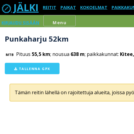
JÄLKI
REITIT
PAIKAT
KOKOELMAT
PAIKKAKU
KIRJAUDU SISÄÄN
Menu
Punkaharju 52km
Pituus
55,5 km
; nousua
638 m
; paikkakunnat:
Kitee
MTB
TALLENNA GPX
Tämän reitin lähellä on rajoitettuja alueita, joissa pyör