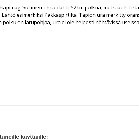
apimag-Susiniemi-Enanlahti. 52km polkua, metsäautotietä ja 
Lähtö esimerkiksi Pakkaspirtiltä. Tapion ura merkitty oranssi
olku on latupohjaa, ura ei ole helposti nähtävissä useissa
neille käyttäjille: