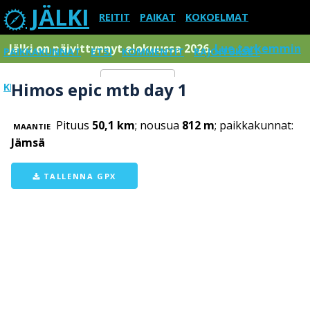
JÄLKI
REITIT
PAIKAT
KOKOELMAT
Jälki on päivittynnyt elokuussa 2026.
Lue tarkemmin
PAIKKAKUNNAT
ETSI
KOMMENTIT
RAJOITUKSET
Himos epic mtb day 1
KIRJAUDU SISÄÄN
Menu
Pituus
50,1 km
; nousua
812 m
; paikkakunnat:
MAANTIE
Jämsä
TALLENNA GPX