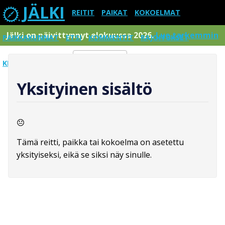
JÄLKI
REITIT
PAIKAT
KOKOELMAT
Jälki on päivittynnyt elokuussa 2026.
Lue tarkemmin
PAIKKAKUNNAT
ETSI
KOMMENTIT
RAJOITUKSET
KIRJAUDU SISÄÄN
Menu
Yksityinen sisältö
Tämä reitti, paikka tai kokoelma on asetettu
yksityiseksi, eikä se siksi näy sinulle.