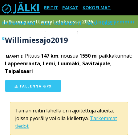
JÄLKI
REITIT
PAIKAT
KOKOELMAT
Jälki on päivittynnyt elokuussa 2026.
Lue tarkemmin
PAIKKAKUNNAT
ETSI
KOMMENTIT
RAJOITUKSET
Willimiesajo2019
KIRJAUDU SISÄÄN
Menu
Pituus
147 km
; nousua
1550 m
; paikkakunnat:
MAANTIE
Lappeenranta, Lemi, Luumäki, Savitaipale,
Taipalsaari
TALLENNA GPX
Tämän reitin lähellä on rajoitettuja alueita,
joissa pyöräily voi olla kiellettyä.
Tarkemmat
tiedot