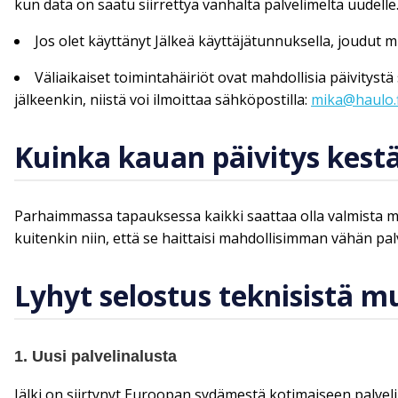
kun data on saatu siirrettyä vanhalta palvelimelta uudelle
Jos olet käyttänyt Jälkeä käyttäjätunnuksella, joudut
Väliaikaiset toimintahäiriöt ovat mahdollisia päivitys
jälkeenkin, niistä voi ilmoittaa sähköpostilla:
mika@haulo.f
Kuinka kauan päivitys kest
Parhaimmassa tapauksessa kaikki saattaa olla valmista m
kuitenkin niin, että se haittaisi mahdollisimman vähän pal
Lyhyt selostus teknisistä m
1. Uusi palvelinalusta
Jälki on siirtynyt Euroopan sydämestä kotimaiseen palvelin