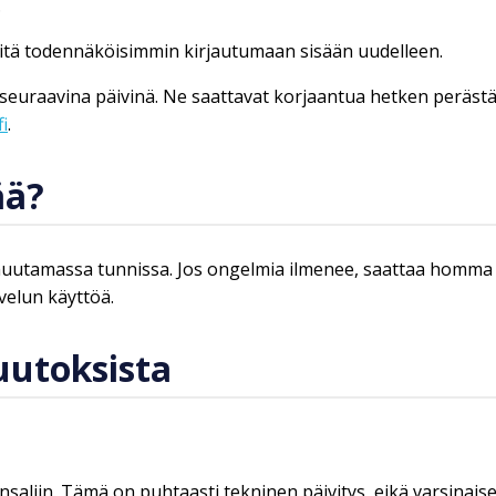
.
 mitä todennäköisimmin kirjautumaan sisään uudelleen.
tä seuraavina päivinä. Ne saattavat korjaantua hetken peräs
i
.
ää?
uutamassa tunnissa. Jos ongelmia ilmenee, saattaa homma v
velun käyttöä.
uutoksista
saliin. Tämä on puhtaasti tekninen päivitys, eikä varsinaise