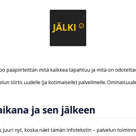
too pääpiirteittän mitä kaikkea tapahtuu ja mitä on odotetta
lun siirto uudelle (ja kotimaiselle) palvelimelle. Ominaisuud
ikana ja sen jälkeen
 juuri nyt, koska näet tämän infotekstin – palvelun toiminn