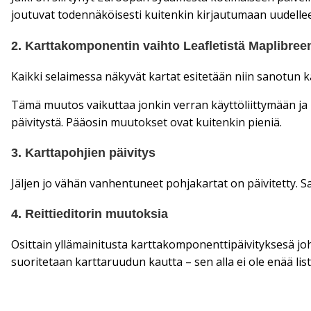
joutuvat todennäköisesti kuitenkin kirjautumaan uudellee
2. Karttakomponentin vaihto Leafletistä Maplibree
Kaikki selaimessa näkyvät kartat esitetään niin sanotun k
Tämä muutos vaikuttaa jonkin verran käyttöliittymään ja u
päivitystä. Pääosin muutokset ovat kuitenkin pieniä.
3. Karttapohjien päivitys
Jäljen jo vähän vanhentuneet pohjakartat on päivitetty
4. Reittieditorin muutoksia
Osittain yllämainitusta karttakomponenttipäivityksesä jo
suoritetaan karttaruudun kautta – sen alla ei ole enää li