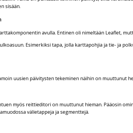
n sisään.
n
arttakomponentin avulla. Entinen oli nimeltään Leaflet, mut
lkoasuun. Esimerkiksi tapa, jolla karttapohjia ja tie- ja po
. Samoin uusien päivitysten tekeminen näihin on muuttunut
htuen myös reittieditori on muuttunut hieman. Pääosin omin
stamuodossa välietappeja ja segmenttejä.