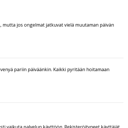
tä, mutta jos ongelmat jatkuvat vielä muutaman päivän
enyä pariin päiväänkin. Kaikki pyritään hoitamaan
sti vaikuta palvelun käyttöön. Rekisteröityneet käyttäjät