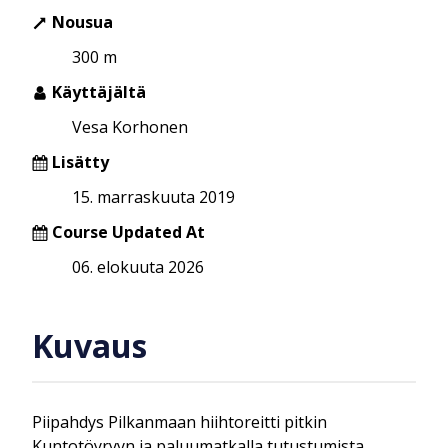
Nousua
300 m
Käyttäjältä
Vesa Korhonen
Lisätty
15. marraskuuta 2019
Course Updated At
06. elokuuta 2026
Kuvaus
Piipahdys Pilkanmaan hiihtoreitti pitkin
Kuntotöyryyn ja paluumatkalla tutustumista