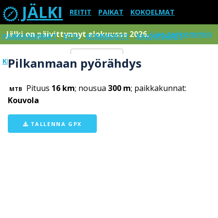
JÄLKI
REITIT
PAIKAT
KOKOELMAT
Jälki on päivittynnyt elokuussa 2026.
Lue tarkemmin
PAIKKAKUNNAT
ETSI
KOMMENTIT
RAJOITUKSET
Pilkanmaan pyörähdys
KIRJAUDU SISÄÄN
Menu
Pituus
16 km
; nousua
300 m
; paikkakunnat:
MTB
Kouvola
TALLENNA GPX