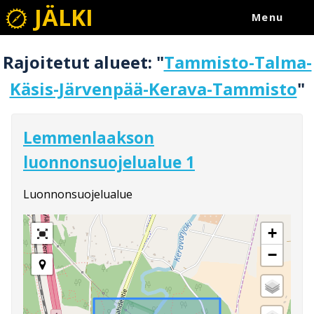
JÄLKI
Menu
Rajoitetut alueet: "
Tammisto-Talma-
Käsis-Järvenpää-Kerava-Tammisto
"
Lemmenlaakson
luonnonsuojelualue 1
Luonnonsuojelualue
+
−