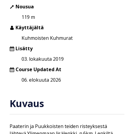
Nousua
119 m
Käyttäjältä
Kuhmoisten Kuhmurat
Lisätty
03. lokakuuta 2019
Course Updated At
06. elokuuta 2026
Kuvaus
Paaterin ja Puukkoisten teiden risteyksestä
lähtevä Ylimenmaan lisälenkki, n.6km. Lenkiltä