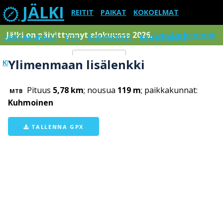
JÄLKI
REITIT
PAIKAT
KOKOELMAT
Jälki on päivittynnyt elokuussa 2026.
Lue tarkemmin
PAIKKAKUNNAT
ETSI
KOMMENTIT
RAJOITUKSET
Ylimenmaan lisälenkki
KIRJAUDU SISÄÄN
Menu
Pituus
5,78 km
; nousua
119 m
; paikkakunnat:
MTB
Kuhmoinen
TALLENNA GPX