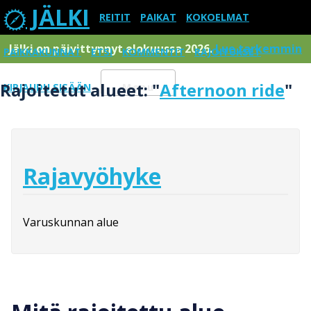
JÄLKI
REITIT
PAIKAT
KOKOELMAT
Jälki on päivittynnyt elokuussa 2026.
Lue tarkemmin
PAIKKAKUNNAT
ETSI
KOMMENTIT
RAJOITUKSET
Rajoitetut alueet: "
Afternoon ride
"
KIRJAUDU SISÄÄN
Menu
Rajavyöhyke
Varuskunnan alue