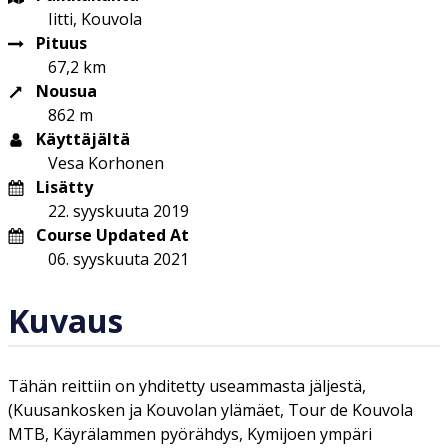
Iitti, Kouvola
Pituus
67,2 km
Nousua
862 m
Käyttäjältä
Vesa Korhonen
Lisätty
22. syyskuuta 2019
Course Updated At
06. syyskuuta 2021
Kuvaus
Tähän reittiin on yhditetty useammasta jäljestä,
(Kuusankosken ja Kouvolan ylämäet, Tour de Kouvola
MTB, Käyrälammen pyörähdys, Kymijoen ympäri