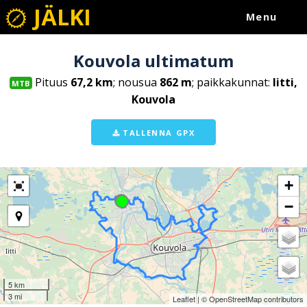
JÄLKI
Menu
Kouvola ultimatum
Pituus
67,2 km
; nousua
862 m
; paikkakunnat:
Iitti,
MTB
Kouvola
TALLENNA GPX
+
−
5 km
3 mi
Leaflet
| ©
OpenStreetMap
contributors