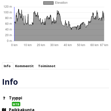
Info
Kommentit
Toiminnot
Info
Tyyppi
MTB
Paikkakunta