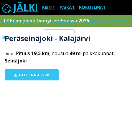
JÄLKI
REITIT
PAIKAT
KOKOELMAT
Jälki on päivittynnyt elokuussa 2026.
Lue tarkemmin
PAIKKAKUNNAT
ETSI
KOMMENTIT
RAJOITUKSET
Peräseinäjoki - Kalajärvi
KIRJAUDU SISÄÄN
Menu
Pituus
19,5 km
; nousua
49 m
; paikkakunnat:
MTB
Seinäjoki
TALLENNA GPX