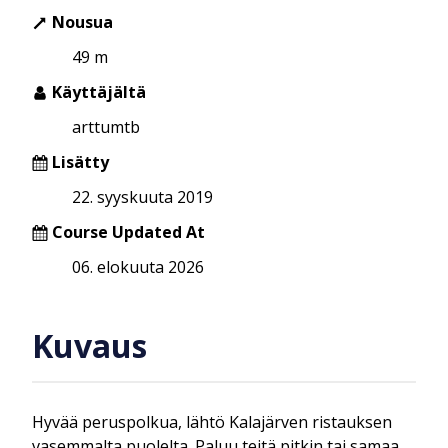
Nousua
49 m
Käyttäjältä
arttumtb
Lisätty
22. syyskuuta 2019
Course Updated At
06. elokuuta 2026
Kuvaus
Hyvää peruspolkua, lähtö Kalajärven ristauksen
vasemmalta puolelta. Paluu teitä pitkin tai samaa