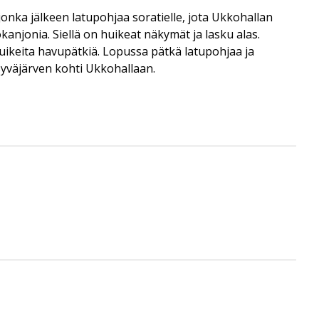
jonka jälkeen latupohjaa soratielle, jota Ukkohallan
kanjonia. Siellä on huikeat näkymät ja lasku alas.
 huikeita havupätkiä. Lopussa pätkä latupohjaa ja
 Syväjärven kohti Ukkohallaan.