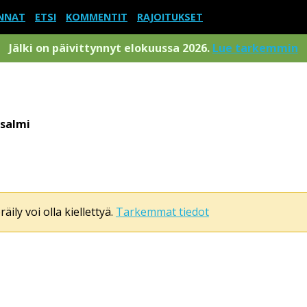
NNAT
ETSI
KOMMENTIT
RAJOITUKSET
Jälki on päivittynnyt elokuussa 2026.
Lue tarkemmin
salmi
äily voi olla kiellettyä.
Tarkemmat tiedot