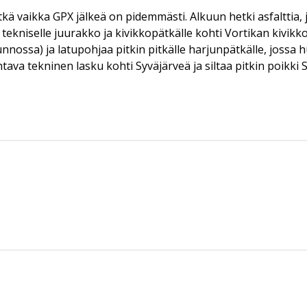
kä vaikka GPX jälkeä on pidemmästi. Alkuun hetki asfalttia, 
tekniselle juurakko ja kivikkopätkälle kohti Vortikan kivikko
unnossa) ja latupohjaa pitkin pitkälle harjunpätkälle, jossa
ava tekninen lasku kohti Syväjärveä ja siltaa pitkin poikki