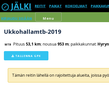
JÄLKI
REITIT
PAIKAT
KOKOELMAT
PAIKKAKU
KIRJAUDU SISÄÄN
Menu
Ukkohallamtb-2019
Pituus
53,1 km
; nousua
953 m
; paikkakunnat:
Hyryn
MTB
TALLENNA GPX
Tämän reitin lähellä on rajoitettuja alueita, joissa pyör