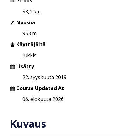
Pituus
53,1 km
Nousua
953 m
Käyttäjältä
Jukkis
Lisätty
22. syyskuuta 2019
Course Updated At
06. elokuuta 2026
Kuvaus