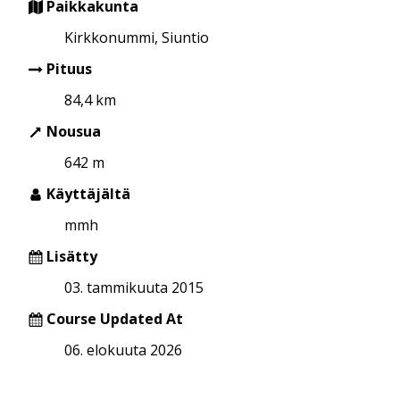
Paikkakunta
Kirkkonummi, Siuntio
Pituus
84,4 km
Nousua
642 m
Käyttäjältä
mmh
Lisätty
03. tammikuuta 2015
Course Updated At
06. elokuuta 2026