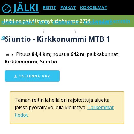
JÄLKI
REITIT
PAIKAT
KOKOELMAT
Jälki on päivittynnyt elokuussa 2026.
Lue tarkemmin
PAIKKAKUNNAT
ETSI
KOMMENTIT
RAJOITUKSET
Siuntio - Kirkkonummi MTB 1
KIRJAUDU SISÄÄN
Menu
Pituus
84,4 km
; nousua
642 m
; paikkakunnat:
MTB
Kirkkonummi, Siuntio
TALLENNA GPX
Tämän reitin lähellä on rajoitettuja alueita,
joissa pyöräily voi olla kiellettyä.
Tarkemmat
tiedot