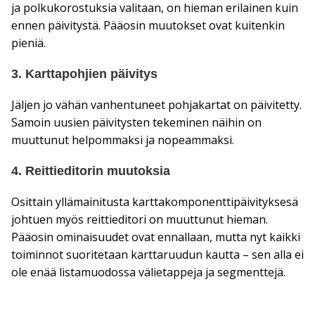
ja polkukorostuksia valitaan, on hieman erilainen kuin
ennen päivitystä. Pääosin muutokset ovat kuitenkin
pieniä.
3. Karttapohjien päivitys
Jäljen jo vähän vanhentuneet pohjakartat on päivitetty.
Samoin uusien päivitysten tekeminen näihin on
muuttunut helpommaksi ja nopeammaksi.
4. Reittieditorin muutoksia
Osittain yllämainitusta karttakomponenttipäivityksesä
johtuen myös reittieditori on muuttunut hieman.
Pääosin ominaisuudet ovat ennallaan, mutta nyt kaikki
toiminnot suoritetaan karttaruudun kautta – sen alla ei
ole enää listamuodossa välietappeja ja segmenttejä.