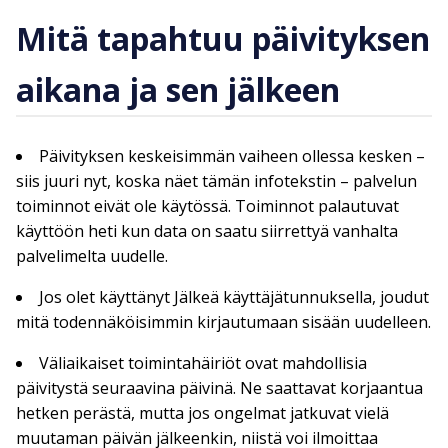
Mitä tapahtuu päivityksen
aikana ja sen jälkeen
Päivityksen keskeisimmän vaiheen ollessa kesken –
siis juuri nyt, koska näet tämän infotekstin – palvelun
toiminnot eivät ole käytössä. Toiminnot palautuvat
käyttöön heti kun data on saatu siirrettyä vanhalta
palvelimelta uudelle.
Jos olet käyttänyt Jälkeä käyttäjätunnuksella, joudut
mitä todennäköisimmin kirjautumaan sisään uudelleen.
Väliaikaiset toimintahäiriöt ovat mahdollisia
päivitystä seuraavina päivinä. Ne saattavat korjaantua
hetken perästä, mutta jos ongelmat jatkuvat vielä
muutaman päivän jälkeenkin, niistä voi ilmoittaa