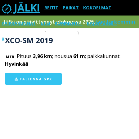
JÄLKI
REITIT
PAIKAT
KOKOELMAT
Jälki on päivittynnyt elokuussa 2026.
Lue tarkemmin
PAIKKAKUNNAT
ETSI
KOMMENTIT
RAJOITUKSET
XCO-SM 2019
KIRJAUDU SISÄÄN
Menu
Pituus
3,96 km
; nousua
61 m
; paikkakunnat:
MTB
Hyvinkää
TALLENNA GPX