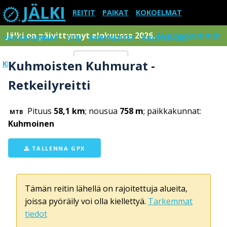
JÄLKI
REITIT
PAIKAT
KOKOELMAT
Jälki on päivittynnyt elokuussa 2026.
Lue tarkemmin
PAIKKAKUNNAT
ETSI
KOMMENTIT
RAJOITUKSET
Kuhmoisten Kuhmurat -
KIRJAUDU SISÄÄN
Menu
Retkeilyreitti
Pituus
58,1 km
; nousua
758 m
; paikkakunnat:
MTB
Kuhmoinen
TALLENNA GPX
Tämän reitin lähellä on rajoitettuja alueita,
joissa pyöräily voi olla kiellettyä.
Tarkemmat
tiedot