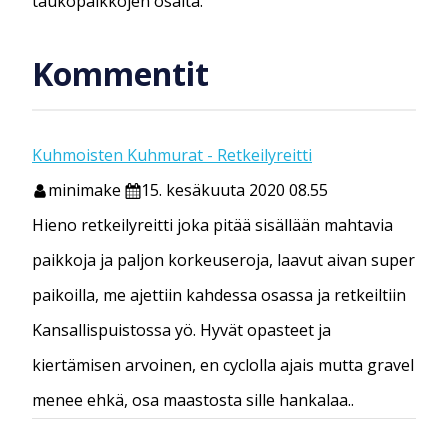
taukopaikkojen osalta.
Kommentit
Kuhmoisten Kuhmurat - Retkeilyreitti
minimake
15. kesäkuuta 2020 08.55
Hieno retkeilyreitti joka pitää sisällään mahtavia
paikkoja ja paljon korkeuseroja, laavut aivan super
paikoilla, me ajettiin kahdessa osassa ja retkeiltiin
Kansallispuistossa yö. Hyvät opasteet ja
kiertämisen arvoinen, en cyclolla ajais mutta gravel
menee ehkä, osa maastosta sille hankalaa..