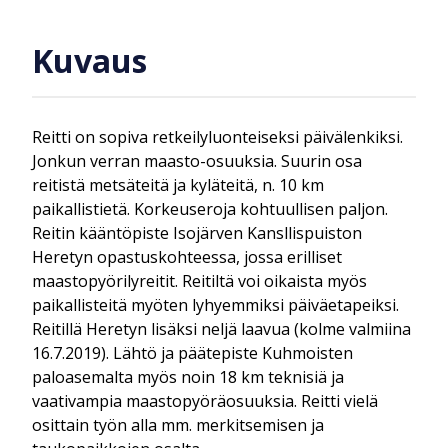
Kuvaus
Reitti on sopiva retkeilyluonteiseksi päivälenkiksi.
Jonkun verran maasto-osuuksia. Suurin osa
reitistä metsäteitä ja kyläteitä, n. 10 km
paikallistietä. Korkeuseroja kohtuullisen paljon.
Reitin kääntöpiste Isojärven Kansllispuiston
Heretyn opastuskohteessa, jossa erilliset
maastopyörilyreitit. Reitiltä voi oikaista myös
paikallisteitä myöten lyhyemmiksi päiväetapeiksi.
Reitillä Heretyn lisäksi neljä laavua (kolme valmiina
16.7.2019). Lähtö ja päätepiste Kuhmoisten
paloasemalta myös noin 18 km teknisiä ja
vaativampia maastopyöräosuuksia. Reitti vielä
osittain työn alla mm. merkitsemisen ja