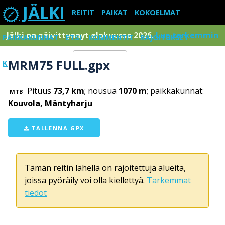
JÄLKI
REITIT
PAIKAT
KOKOELMAT
Jälki on päivittynnyt elokuussa 2026.
Lue tarkemmin
PAIKKAKUNNAT
ETSI
KOMMENTIT
RAJOITUKSET
MRM75 FULL.gpx
KIRJAUDU SISÄÄN
Menu
Pituus
73,7 km
; nousua
1070 m
; paikkakunnat:
MTB
Kouvola, Mäntyharju
TALLENNA GPX
Tämän reitin lähellä on rajoitettuja alueita,
joissa pyöräily voi olla kiellettyä.
Tarkemmat
tiedot