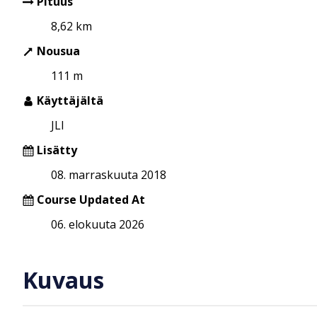
Pituus
8,62 km
Nousua
111 m
Käyttäjältä
JLI
Lisätty
08. marraskuuta 2018
Course Updated At
06. elokuuta 2026
Kuvaus