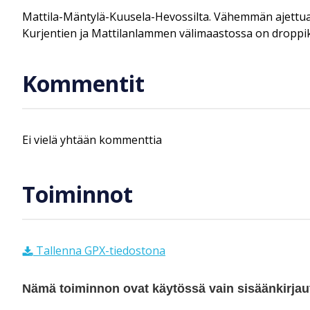
Mattila-Mäntylä-Kuusela-Hevossilta. Vähemmän ajettua rei
Kurjentien ja Mattilanlammen välimaastossa on droppikal
Kommentit
Ei vielä yhtään kommenttia
Toiminnot
Tallenna GPX-tiedostona
Nämä toiminnon ovat käytössä vain sisäänkirjautu