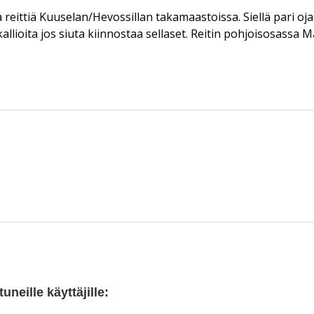
ttiä Kuuselan/Hevossillan takamaastoissa. Siellä pari ojan y
lioita jos siuta kiinnostaa sellaset. Reitin pohjoisosassa M
neille käyttäjille: