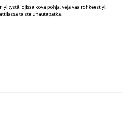
litystä, ojissa kova pohja, vejä vaa rohkeest yli.
attilassa taisteluhautapätkä.