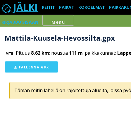
JÄLKI
REITIT
PAIKAT
KOKOELMAT
PAIKKAKU
KIRJAUDU SISÄÄN
Menu
Mattila-Kuusela-Hevossilta.gpx
Pituus
8,62 km
; nousua
111 m
; paikkakunnat:
Lapp
MTB
TALLENNA GPX
Tämän reitin lähellä on rajoitettuja alueita, joissa pyör