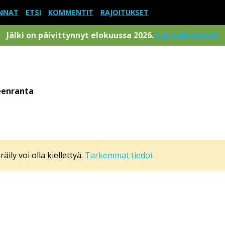
NNAT
ETSI
KOMMENTIT
RAJOITUKSET
Jälki on päivittynnyt elokuussa 2026.
Lue tarkemmin
eenranta
äily voi olla kiellettyä.
Tarkemmat tiedot