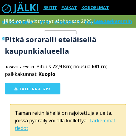
JÄLKI
REITIT
PAIKAT
KOKOELMAT
Jälki on päivittynnyt elokuussa 2026.
Lue tarkemmin
PAIKKAKUNNAT
ETSI
KOMMENTIT
RAJOITUKSET
Pitkä soraralli eteläisellä
KIRJAUDU SISÄÄN
Menu
kaupunkialueella
Pituus
72,9 km
; nousua
681 m
;
GRAVEL / CYCLO
paikkakunnat:
Kuopio
TALLENNA GPX
Tämän reitin lähellä on rajoitettuja alueita,
joissa pyöräily voi olla kiellettyä.
Tarkemmat
tiedot