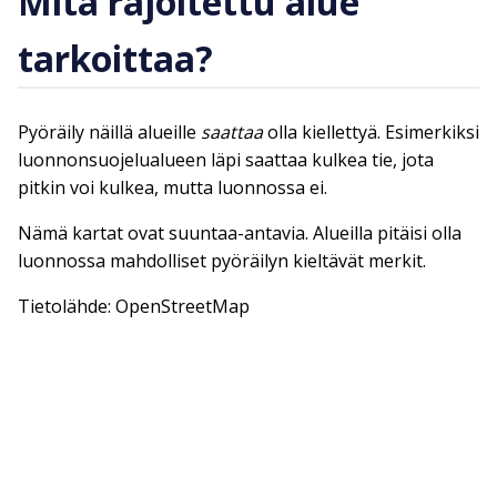
Mitä rajoitettu alue
tarkoittaa?
Pyöräily näillä alueille
saattaa
olla kiellettyä. Esimerkiksi
luonnonsuojelualueen läpi saattaa kulkea tie, jota
pitkin voi kulkea, mutta luonnossa ei.
Nämä kartat ovat suuntaa-antavia. Alueilla pitäisi olla
luonnossa mahdolliset pyöräilyn kieltävät merkit.
Tietolähde: OpenStreetMap