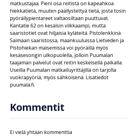
matkustajaa. Pieni osa reitistä on kapeahkoa
hiekkatietä, muuten päällystettyä tietä, josta tosin
pyöräilypientareet valtaosiltaan puuttuvat.
Kantatie 62 on kesäisin vilkkaampi, mutta
saaristotiet ovat hiljaisia kyläteitä. Pistolenkkinä
Saimaan saaristossa, maankuuluissa Lietveden ja
Pistohiekan maisemissa voi pyöräillä myös
kesäsesongin ulkopuolella, jolloin Puumalan
taajaman palvelut ovat reitin keskeisellä paikalla.
Useilla Puumalan matkailuyrittäjillä on tarjolla
vuokrapyöriä, myös sähköisenä. Lisätiedot
puumala.fi.
Kommentit
Ei vielä yhtään kommenttia