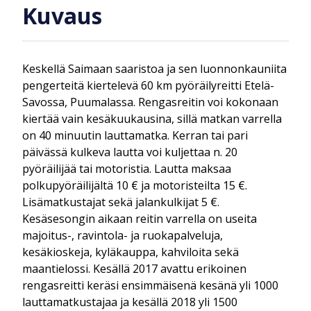
Kuvaus
Keskellä Saimaan saaristoa ja sen luonnonkauniita
pengerteitä kiertelevä 60 km pyöräilyreitti Etelä-
Savossa, Puumalassa. Rengasreitin voi kokonaan
kiertää vain kesäkuukausina, sillä matkan varrella
on 40 minuutin lauttamatka. Kerran tai pari
päivässä kulkeva lautta voi kuljettaa n. 20
pyöräilijää tai motoristia. Lautta maksaa
polkupyöräilijältä 10 € ja motoristeilta 15 €.
Lisämatkustajat sekä jalankulkijat 5 €.
Kesäsesongin aikaan reitin varrella on useita
majoitus-, ravintola- ja ruokapalveluja,
kesäkioskeja, kyläkauppa, kahviloita sekä
maantielossi. Kesällä 2017 avattu erikoinen
rengasreitti keräsi ensimmäisenä kesänä yli 1000
lauttamatkustajaa ja kesällä 2018 yli 1500