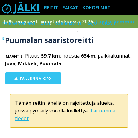
JÄLKI
REITIT
PAIKAT
KOKOELMAT
Jälki on päivittynnyt elokuussa 2026.
Lue tarkemmin
PAIKKAKUNNAT
ETSI
KOMMENTIT
RAJOITUKSET
Puumalan saaristoreitti
KIRJAUDU SISÄÄN
Menu
Pituus
59,7 km
; nousua
634 m
; paikkakunnat:
MAANTIE
Juva, Mikkeli, Puumala
TALLENNA GPX
Tämän reitin lähellä on rajoitettuja alueita,
joissa pyöräily voi olla kiellettyä.
Tarkemmat
tiedot