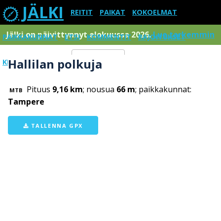
JÄLKI
REITIT
PAIKAT
KOKOELMAT
Jälki on päivittynnyt elokuussa 2026.
Lue tarkemmin
PAIKKAKUNNAT
ETSI
KOMMENTIT
RAJOITUKSET
Hallilan polkuja
KIRJAUDU SISÄÄN
Menu
Pituus
9,16 km
; nousua
66 m
; paikkakunnat:
MTB
Tampere
TALLENNA GPX