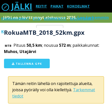
JÄLKI
REITIT
PAIKAT
KOKOELMAT
Jälki on päivittynnyt elokuussa 2026.
Lue tarkemmin
PAIKKAKUNNAT
ETSI
KOMMENTIT
RAJOITUKSET
RokuaMTB_2018_52km.gpx
KIRJAUDU SISÄÄN
Menu
Pituus
50,5 km
; nousua
572 m
; paikkakunnat:
MTB
Muhos, Utajärvi
TALLENNA GPX
Tämän reitin lähellä on rajoitettuja alueita,
joissa pyöräily voi olla kiellettyä.
Tarkemmat
tiedot