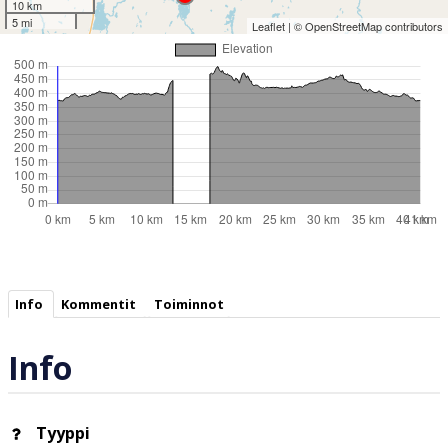
10 km
5 mi
Leaflet
| ©
OpenStreetMap
contributors
Info
Kommentit
Toiminnot
Info
Tyyppi