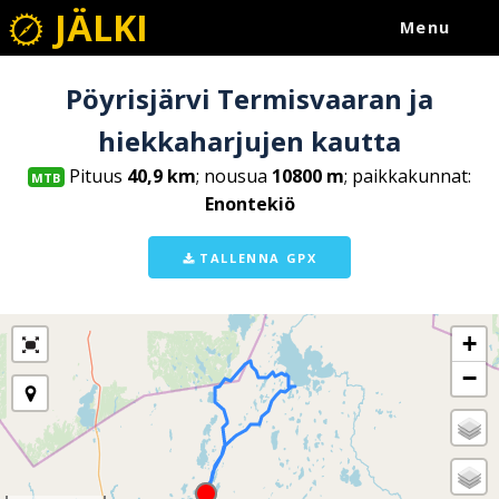
JÄLKI
Menu
Pöyrisjärvi Termisvaaran ja
hiekkaharjujen kautta
Pituus
40,9 km
; nousua
10800 m
; paikkakunnat:
MTB
Enontekiö
TALLENNA GPX
+
−