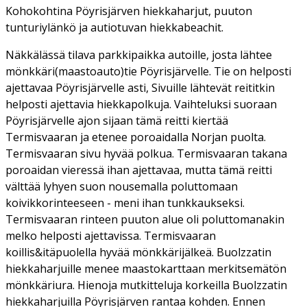
Kohokohtina Pöyrisjärven hiekkaharjut, puuton
tunturiylänkö ja autiotuvan hiekkabeachit.
Näkkälässä tilava parkkipaikka autoille, josta lähtee
mönkkäri(maastoauto)tie Pöyrisjärvelle. Tie on helposti
ajettavaa Pöyrisjärvelle asti, Sivuille lähtevät reititkin
helposti ajettavia hiekkapolkuja. Vaihteluksi suoraan
Pöyrisjärvelle ajon sijaan tämä reitti kiertää
Termisvaaran ja etenee poroaidalla Norjan puolta.
Termisvaaran sivu hyvää polkua. Termisvaaran takana
poroaidan vieressä ihan ajettavaa, mutta tämä reitti
välttää lyhyen suon nousemalla poluttomaan
koivikkorinteeseen - meni ihan tunkkaukseksi.
Termisvaaran rinteen puuton alue oli poluttomanakin
melko helposti ajettavissa. Termisvaaran
koillis&itäpuolella hyvää mönkkärijälkeä. Buolzzatin
hiekkaharjuille menee maastokarttaan merkitsemätön
mönkkäriura. Hienoja mutkitteluja korkeilla Buolzzatin
hiekkaharjuilla Pöyrisjärven rantaa kohden. Ennen