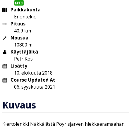
MTB
Paikkakunta
Enontekiö
Pituus
40,9 km
Nousua
10800 m
Käyttäjältä
PetriKos
Lisätty
10. elokuuta 2018
Course Updated At
06. syyskuuta 2021
Kuvaus
Kiertolenkki Näkkälästä Pöyrisjärven hiekkaerämaahan.