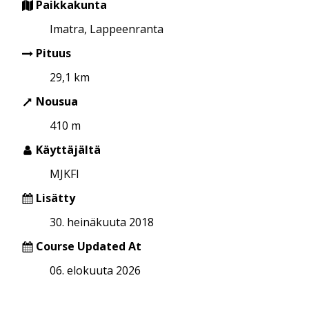
Paikkakunta
Imatra, Lappeenranta
Pituus
29,1 km
Nousua
410 m
Käyttäjältä
MJKFI
Lisätty
30. heinäkuuta 2018
Course Updated At
06. elokuuta 2026