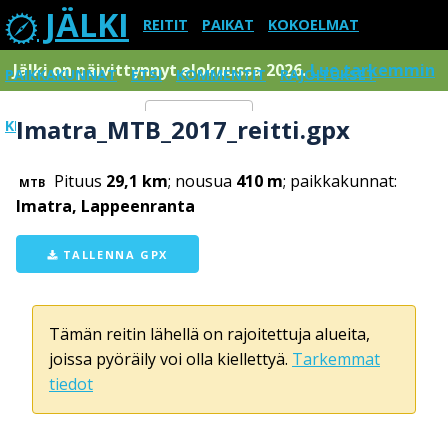
JÄLKI
REITIT
PAIKAT
KOKOELMAT
Jälki on päivittynnyt elokuussa 2026.
Lue tarkemmin
PAIKKAKUNNAT
ETSI
KOMMENTIT
RAJOITUKSET
Imatra_MTB_2017_reitti.gpx
KIRJAUDU SISÄÄN
Menu
Pituus
29,1 km
; nousua
410 m
; paikkakunnat:
MTB
Imatra, Lappeenranta
TALLENNA GPX
Tämän reitin lähellä on rajoitettuja alueita,
joissa pyöräily voi olla kiellettyä.
Tarkemmat
tiedot