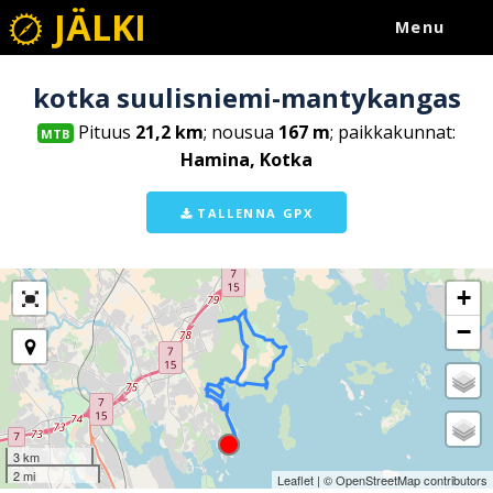
JÄLKI
Menu
kotka suulisniemi-mantykangas
Pituus
21,2 km
; nousua
167 m
; paikkakunnat:
MTB
Hamina, Kotka
TALLENNA GPX
+
−
3 km
2 mi
Leaflet
| ©
OpenStreetMap
contributors