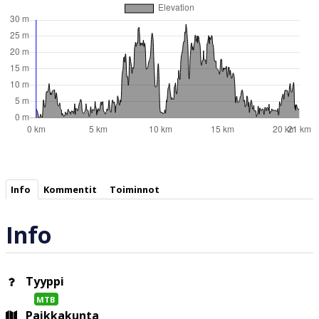
Info
Kommentit
Toiminnot
Info
Tyyppi
MTB
Paikkakunta