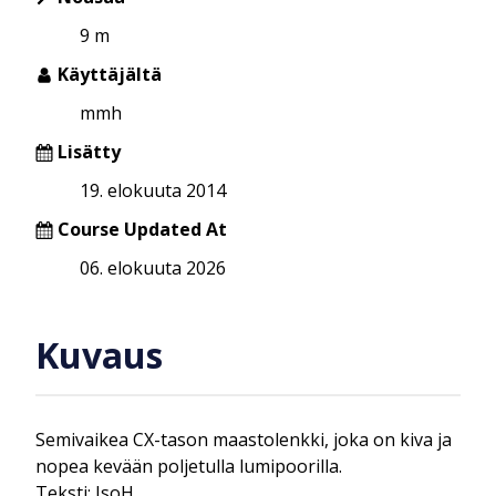
9 m
Käyttäjältä
mmh
Lisätty
19. elokuuta 2014
Course Updated At
06. elokuuta 2026
Kuvaus
Semivaikea CX-tason maastolenkki, joka on kiva ja
nopea kevään poljetulla lumipoorilla.
Teksti: IsoH