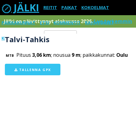
JÄLKI
REITIT
PAIKAT
KOKOELMAT
Jälki on päivittynnyt elokuussa 2026.
Lue tarkemmin
PAIKKAKUNNAT
ETSI
KOMMENTIT
RAJOITUKSET
Talvi-Tahkis
KIRJAUDU SISÄÄN
Menu
Pituus
3,06 km
; nousua
9 m
; paikkakunnat:
Oulu
MTB
TALLENNA GPX