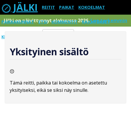
JÄLKI
REITIT
PAIKAT
KOKOELMAT
Jälki on päivittynnyt elokuussa 2026.
Lue tarkemmin
PAIKKAKUNNAT
ETSI
KOMMENTIT
RAJOITUKSET
KIRJAUDU SISÄÄN
Menu
Yksityinen sisältö
Tämä reitti, paikka tai kokoelma on asetettu
yksityiseksi, eikä se siksi näy sinulle.