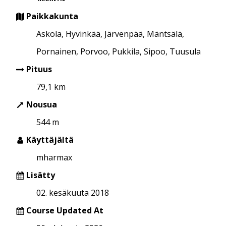
Paikkakunta
Askola, Hyvinkää, Järvenpää, Mäntsälä,
Pornainen, Porvoo, Pukkila, Sipoo, Tuusula
Pituus
79,1 km
Nousua
544 m
Käyttäjältä
mharmax
Lisätty
02. kesäkuuta 2018
Course Updated At