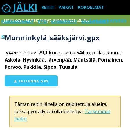
JÄLKI
REITIT
PAIKAT
KOKOELMAT
Jälki on päivittynnyt elokuussa 2026.
Lue tarkemmin
PAIKKAKUNNAT
ETSI
KOMMENTIT
RAJOITUKSET
Monninkylä_sääksjärvi.gpx
KIRJAUDU SISÄÄN
Menu
Pituus
79,1 km
; nousua
544 m
; paikkakunnat:
MAANTIE
Askola, Hyvinkää, Järvenpää, Mäntsälä, Pornainen,
Porvoo, Pukkila, Sipoo, Tuusula
TALLENNA GPX
Tämän reitin lähellä on rajoitettuja alueita,
joissa pyöräily voi olla kiellettyä.
Tarkemmat
tiedot