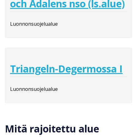
och Ådalens nso (ls.alue)
Luonnonsuojelualue
Triangeln-Degermossa I
Luonnonsuojelualue
Mitä rajoitettu alue