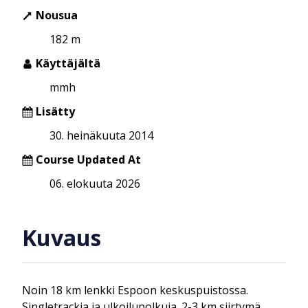
Nousua
182 m
Käyttäjältä
mmh
Lisätty
30. heinäkuuta 2014
Course Updated At
06. elokuuta 2026
Kuvaus
Noin 18 km lenkki Espoon keskuspuistossa.
Singletrackia ja ulkoilupolkuja. 2-3 km siirtymä