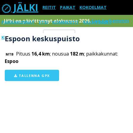
JÄLKI
REITIT
PAIKAT
KOKOELMAT
Jälki on päivittynnyt elokuussa 2026.
Lue tarkemmin
PAIKKAKUNNAT
ETSI
KOMMENTIT
RAJOITUKSET
Espoon keskuspuisto
KIRJAUDU SISÄÄN
Menu
Pituus
16,4 km
; nousua
182 m
; paikkakunnat:
MTB
Espoo
TALLENNA GPX